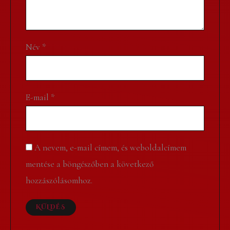
Név
*
E-mail
*
A nevem, e-mail címem, és weboldalcímem
mentése a böngészőben a következő
hozzászólásomhoz.