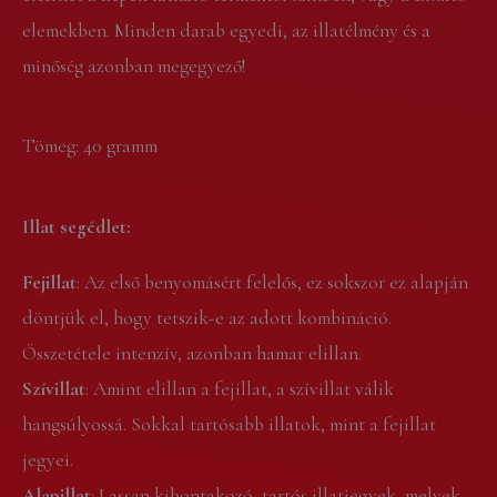
elemekben. Minden darab egyedi, az illatélmény és a
minőség azonban megegyező!
Tömeg: 40 gramm
Illat segédlet:
Fejillat
: Az első benyomásért felelős, ez sokszor ez alapján
döntjük el, hogy tetszik-e az adott kombináció.
Összetétele intenzív, azonban hamar elillan.
Szívillat
: Amint elillan a fejillat, a szívillat válik
hangsúlyossá. Sokkal tartósabb illatok, mint a fejillat
jegyei.
Alapillat
: Lassan kibontakozó, tartós illatjegyek, melyek