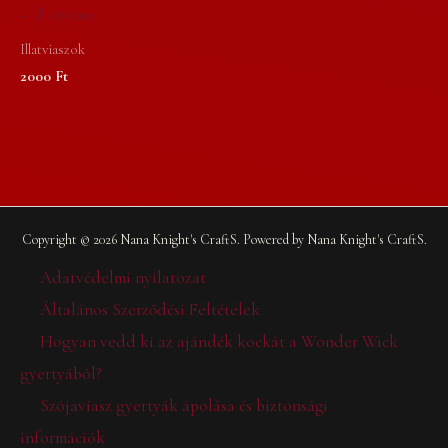
– Illatviasz
Illatviaszok
2000
Ft
Copyright © 2026 Nana Knight's CraftS. Powered by Nana Knight's CraftS.
Adatvédelmi nyilatozat
Általános Szerződési Feltételek
Hogyan vedd ki az ajándék kockát a Wonder Wick
gyertyából?
Szójaviasz gyertyák ápolása és biztonsági
információk