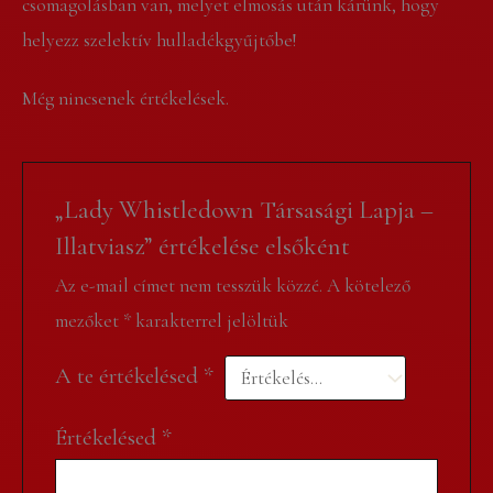
csomagolásban van, melyet elmosás után kárünk, hogy
helyezz szelektív hulladékgyűjtőbe!
Még nincsenek értékelések.
„Lady Whistledown Társasági Lapja –
Illatviasz” értékelése elsőként
Az e-mail címet nem tesszük közzé.
A kötelező
mezőket
*
karakterrel jelöltük
A te értékelésed
*
Értékelésed
*