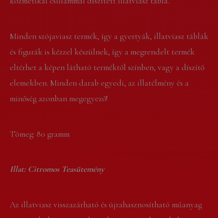
kozmetikai csillámmal díszített illatviasz tábla.
Minden szójaviasz termék, így a gyertyák, illatviasz táblák
és figurák is kézzel készülnek, így a megrendelt termék
eltérhet a képen látható terméktől színben, vagy a díszítő
elemekben. Minden darab egyedi, az illatélmény és a
minőség azonban megegyező!
Tömeg: 80 gramm
Illat: Citromos Teasütemény
Az illatviasz visszazárható és újrahasznosítható műanyag