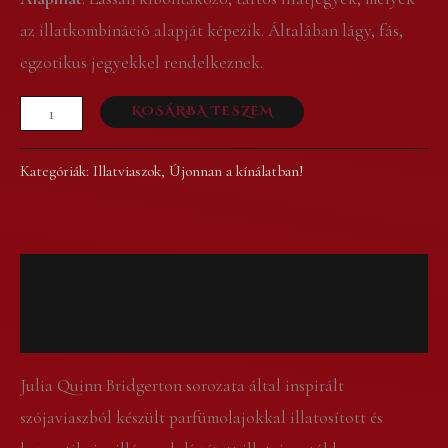
az illatkombináció alapját képezik. Általában lágy, fás,
egzotikus jegyekkel rendelkeznek.
KOSÁRBA TESZEM
Kategóriák:
Illatviaszok
,
Újonnan a kínálatban!
Leírás
Vélemények (0)
Julia Quinn Bridgerton sorozata által inspirált
szójaviaszból készült parfümolajokkal illatosított és