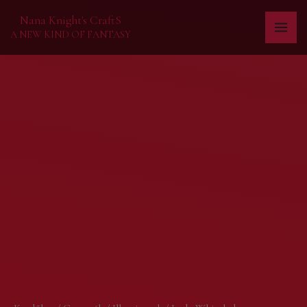
Skip
Nana Knight's CraftS
to
A NEW KIND OF FANTASY
content
Lady
Whistledown
Társasági