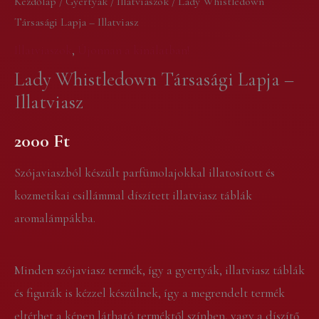
Kezdőlap
/
Gyertyák
/
Illatviaszok
/ Lady Whistledown
Társasági Lapja – Illatviasz
Lapja
-
Illatviaszok
,
Újonnan a kínálatban!
Illatviasz
Lady Whistledown Társasági Lapja –
mennyiség
Illatviasz
2000
Ft
Szójaviaszból készült parfümolajokkal illatosított és
kozmetikai csillámmal díszített illatviasz táblák
aromalámpákba.
Minden szójaviasz termék, így a gyertyák, illatviasz táblák
és figurák is kézzel készülnek, így a megrendelt termék
eltérhet a képen látható terméktől színben, vagy a díszítő