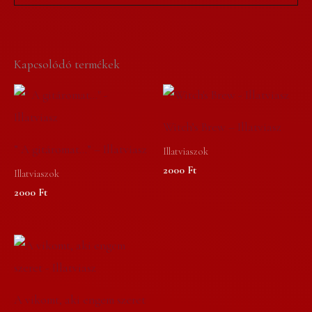
Kapcsolódó termékek
Witch’s Brew – Illatviasz
” A gitáromat…” – Illatviasz
Illatviaszok
2000
Ft
Illatviaszok
2000
Ft
A vikomt, aki engem szeret