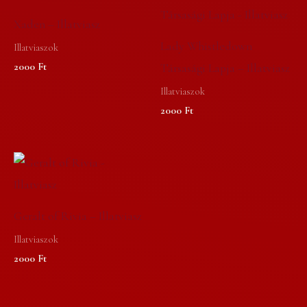
Xaden – Illatviasz
Lady Whistledown
Illatviaszok
2000
Ft
Társasági Lapja – Illatviasz
Illatviaszok
2000
Ft
Geralt of Rivia – Illatviasz
Illatviaszok
2000
Ft