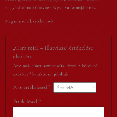
megvásárolható illatviasz és gyerya formájában is.
Még nincsenek értékelések.
„Cara mia! – Illatviasz” értékelése
elsőként
Az e-mail címet nem tesszük közzé.
A kötelező
mezőket
*
karakterrel jelöltük
A te értékelésed
*
Értékelésed
*