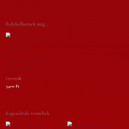
Érdekelhetnek még…
Cara mia! – szójaviasz
illatgyertya
Gyertyák
3400
Ft
Kapcsolódó termékek