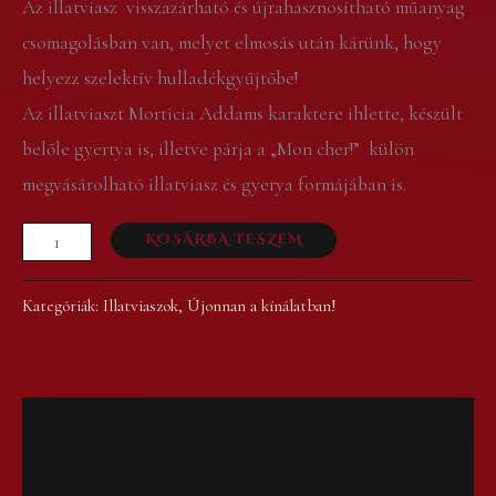
Az illatviasz visszazárható és újrahasznosítható műanyag
csomagolásban van, melyet elmosás után kárünk, hogy
helyezz szelektív hulladékgyűjtőbe!
Az illatviaszt Morticia Addams karaktere ihlette, készült
belőle gyertya is, illetve párja a „Mon cher!” külön
megvásárolható illatviasz és gyerya formájában is.
KOSÁRBA TESZEM
Kategóriák:
Illatviaszok
,
Újonnan a kínálatban!
Leírás
Vélemények (0)