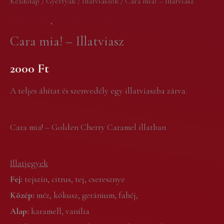
Kezdőlap
/
Gyertyák
/
Illatviaszok
/ Cara mia! – Illatviasz
Illatviasz
Illatviaszok
,
Újonnan a kínálatban!
mennyiség
Cara mia! – Illatviasz
2000
Ft
A teljes áhítat és szenvedély egy illatviaszba zárva.
Cara mia! – Golden Cherry Caramel illatban
Illatjegyek
Fej:
tejszín, citrus, tej, cseresznye
Közép:
méz, kókusz, geránium, fahéj,
Alap:
karamell, vanília