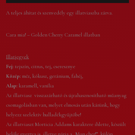
A teljes áhítat és szenvedély egy illatviaszba zárva.
Cara mia! – Golden Cherry Caramel illatban
Illatjegyek
Fej:
tejszín, citrus, tej, cseresznye
Közép:
méz, kókusz, geránium, fahéj,
Alap:
karamell, vanília
Az illatviasz visszazárható és újrahasznosítható műanyag
csomagolásban van, melyet elmosás után kárünk, hogy
helyezz szelektív hulladékgyűjtőbe!
Az illatviaszt Morticia Addams karaktere ihlette, készült
belőle gyertya is, illetve párja a „Mon cher!” külön