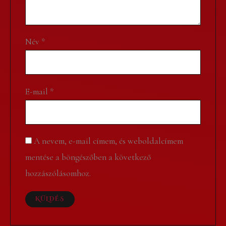
Név
*
E-mail
*
A nevem, e-mail címem, és weboldalcímem
mentése a böngészőben a következő
hozzászólásomhoz.