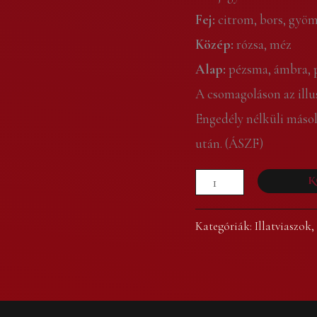
Fej:
citrom, bors, gyö
Közép:
rózsa, méz
Alap:
pézsma, ámbra, 
A csomagoláson az illus
Engedély nélküli máso
után. (ÁSZF)
K
Kategóriák:
Illatviaszok