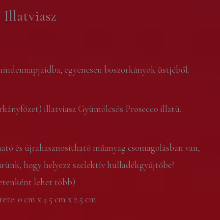
 Illatviasz
 mindennapjaidba, egyenesen boszorkányok üstjéből.
kányfőzet) illatviasz Gyümölcsös Prosecco illatú.
rható és újrahasznosítható műanyag csomagolásban van,
rünk, hogy helyezz szelektív hulladékgyűjtőbe!
tenként lehet több)
ete: 0 cm x 4.5 cm x 2.5 cm