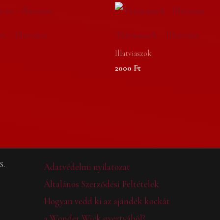
n – Illatviasz
Tairnenach – Illatviasz
Illatviaszok
2000
Ft
S.
Adatvédelmi nyilatozat
Általános Szerződési Feltételek
Hogyan vedd ki az ajándék kockát
a Wonder Wick gyertyából?