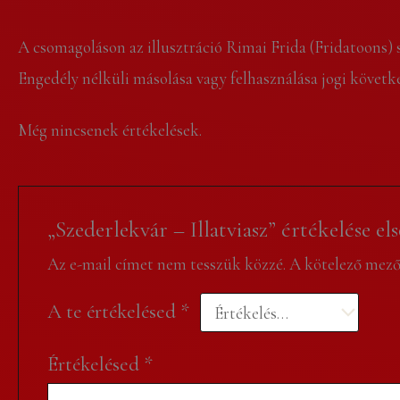
A csomagoláson az illusztráció Rimai Frida (Fridatoons) 
Engedély nélküli másolása vagy felhasználása jogi köve
Még nincsenek értékelések.
„Szederlekvár – Illatviasz” értékelése el
Az e-mail címet nem tesszük közzé.
A kötelező mez
A te értékelésed
*
Értékelésed
*