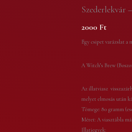
Illatviasz
Szederlekvár –
mennyiség
2000
Ft
Egy csipet varázslat a
A Witch’s Brew (Boszor
Az illatviasz visszazá
melyet elmosás után ká
Tömege: 80 gramm (ese
Méret: A viasztábla már
Illatjegyek: