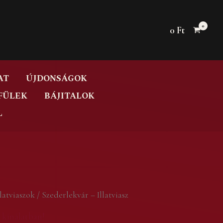
0
Ft
AT
ÚJDONSÁGOK
FÜLEK
BÁJITALOK
L
llatviaszok
/ Szederlekvár – Illatviasz
 kínálatban!