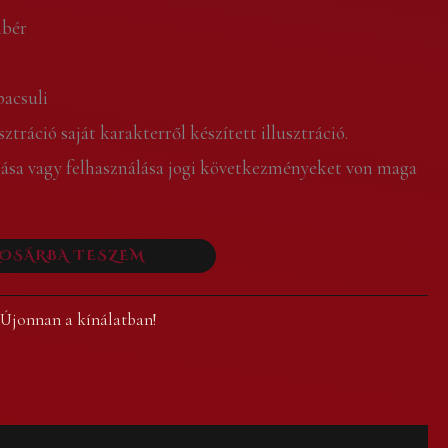
mbér
pacsuli
ztráció saját karakterről készített illusztráció.
lása vagy felhasználása jogi következményeket von maga
OSÁRBA TESZEM
,
Újonnan a kínálatban!