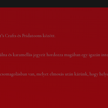
t’s Crafts és Fridatoons között.
málna és karamellás jegyeit hordozza magában egy igazán inten
g csomagolásban van, melyet elmosás után kárünk, hogy helye