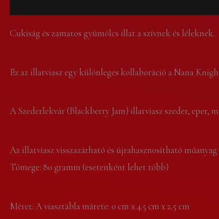
Leírás
Vélemények (0)
Cukiság és zamatos gyümölcs illat a szívnek és léleknek.
Ez az illatviasz egy különleges kollaboráció a Nana Knigh
A Szederlekvár (Blackberry Jam) illatviasz szeder, eper, 
Az illatviasz visszazárható és újrahasznosítható műanya
Tömege: 80 gramm (esetenként lehet több)
Méret: A viasztábla márete: 0 cm x 4.5 cm x 2.5 cm