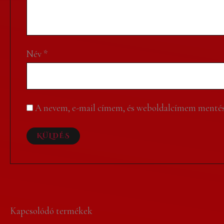
Név
*
A nevem, e-mail címem, és weboldalcímem mentés
Kapcsolódó termékek