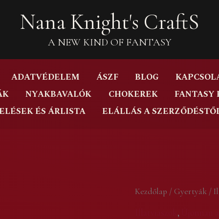
Nana Knight's CraftS
A NEW KIND OF FANTASY
ADATVÉDELEM
ÁSZF
BLOG
KAPCSOL
ÁK
NYAKBAVALÓK
CHOKEREK
FANTASY 
ELÉSEK ÉS ÁRLISTA
ELÁLLÁS A SZERZŐDÉSTŐ
Szederlekvár
Kezdőlap
/
Gyertyák
/
I
-
Illatviaszok
,
Újonnan a