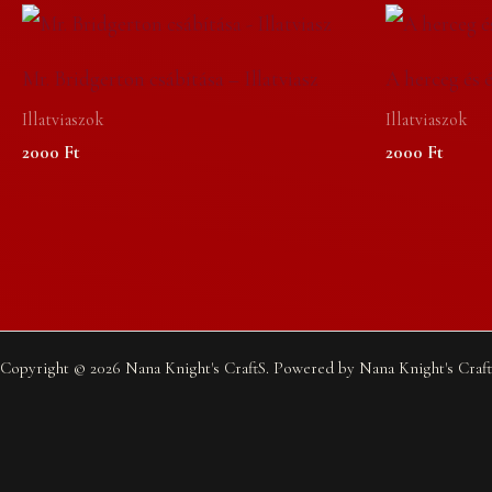
Mr. Bridgerton csábítása – Illatviasz
A herceg és é
Illatviaszok
Illatviaszok
2000
Ft
2000
Ft
Copyright © 2026 Nana Knight's CraftS. Powered by Nana Knight's Craft