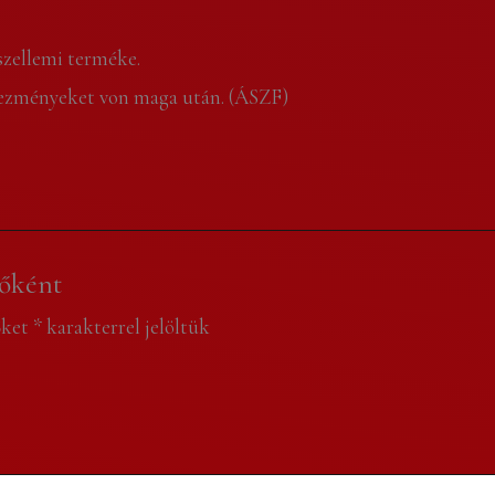
szellemi terméke.
tkezményeket von maga után. (ÁSZF)
sőként
őket
*
karakterrel jelöltük