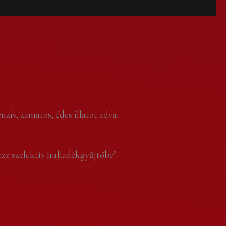
zív, zamatos, édes illatot adva.
zz szelektív hulladékgyűjtőbe!