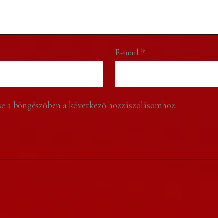
E-mail
*
e a böngészőben a következő hozzászólásomhoz.